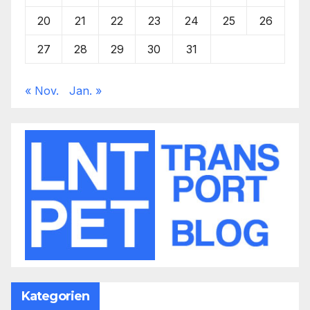
20
21
22
23
24
25
26
27
28
29
30
31
« Nov.
Jan. »
Kategorien