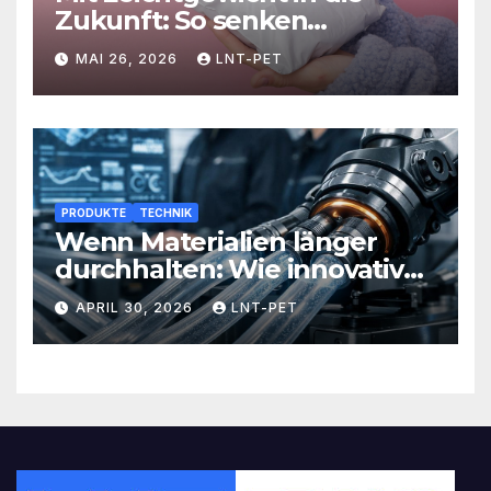
Zukunft: So senken
Versandlösungen Ihre
MAI 26, 2026
LNT-PET
Kosten und steigern Effizienz
PRODUKTE
TECHNIK
Wenn Materialien länger
durchhalten: Wie innovative
Werkstoffe Ihre Abläufe
APRIL 30, 2026
LNT-PET
revolutionieren