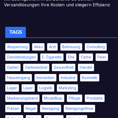
Versandlösungen Ihre Kosten und steigern Effizienz
TAGS
Absperrung
Akku
Arzt
Betreuung
Consulting
Dienstleistungen
E-Zigarette
Ehe
Farbe
Feier
Garten
Gartenmöbel
Gesundheit
Handel
Hauseingang
Immobilien
Industrie
Kosmetik
Lager
Laser
Logistik
Marketing
Markierungsband
Modellbau
Pflege
Produkte
Putzen
Regal
Reinigung
Reinigungsfirma