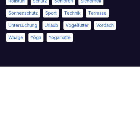
Rollstuhl
Schutz
Senioren
Sicherheit
Sonnenschutz
Sport
Technik
Terrasse
Untersuchung
Urlaub
Vogelfutter
Vordach
Waage
Yoga
Yogamatte