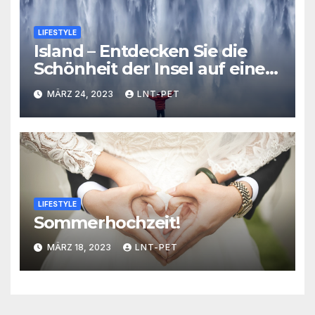
LIFESTYLE
Island – Entdecken Sie die
Schönheit der Insel auf einer
Rundreise
MÄRZ 24, 2023
LNT-PET
LIFESTYLE
Sommerhochzeit!
MÄRZ 18, 2023
LNT-PET