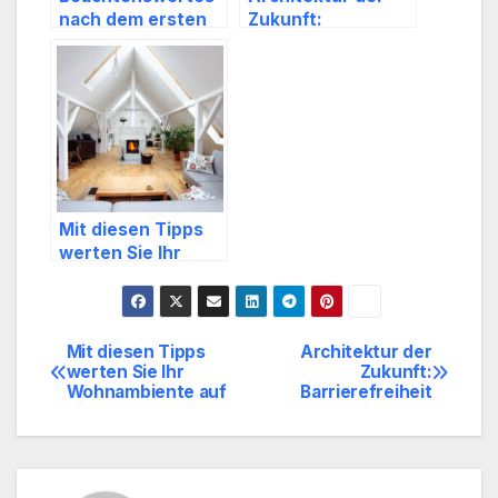
nach dem ersten
Zukunft:
Date – Do’s and
Barrierefreiheit
Don’ts
Mit diesen Tipps
werten Sie Ihr
Wohnambiente auf
Mit diesen Tipps
Architektur der
Beitragsnavigation
werten Sie Ihr
Zukunft:
Wohnambiente auf
Barrierefreiheit