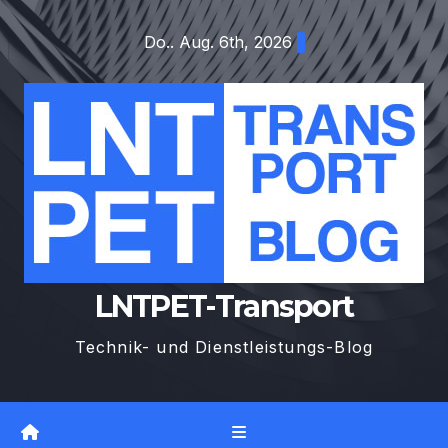
Zum
Do.. Aug. 6th, 2026
Inhalt
springen
LNTPET-Transport
Technik- und Dienstleistungs-Blog