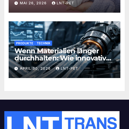
MAI 26, 2026
LNT-PET
Kosten und steigern Effizienz
PRODUKTE
TECHNIK
Wenn Materialien länger
durchhalten: Wie innovative
Werkstoffe Ihre Abläufe
APRIL 30, 2026
LNT-PET
revolutionieren