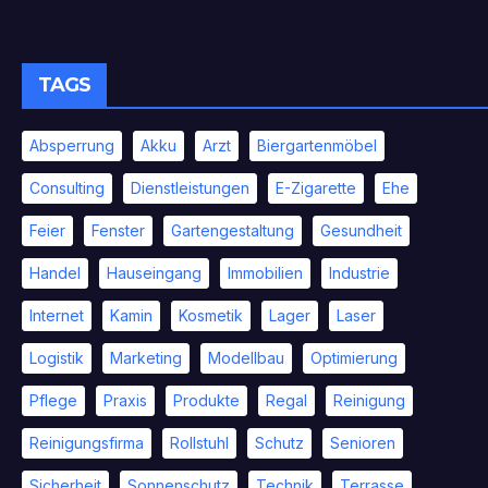
TAGS
Absperrung
Akku
Arzt
Biergartenmöbel
Consulting
Dienstleistungen
E-Zigarette
Ehe
Feier
Fenster
Gartengestaltung
Gesundheit
Handel
Hauseingang
Immobilien
Industrie
Internet
Kamin
Kosmetik
Lager
Laser
Logistik
Marketing
Modellbau
Optimierung
Pflege
Praxis
Produkte
Regal
Reinigung
Reinigungsfirma
Rollstuhl
Schutz
Senioren
Sicherheit
Sonnenschutz
Technik
Terrasse