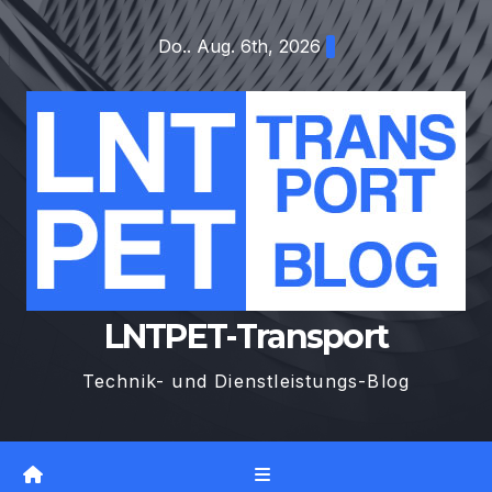
Zum
Do.. Aug. 6th, 2026
Inhalt
springen
LNTPET-Transport
Technik- und Dienstleistungs-Blog