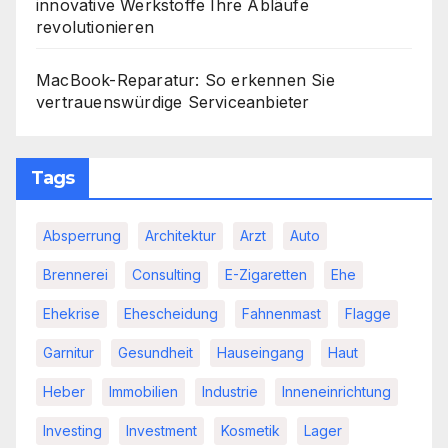
innovative Werkstoffe Ihre Abläufe
revolutionieren
MacBook-Reparatur: So erkennen Sie
vertrauenswürdige Serviceanbieter
Tags
Absperrung
Architektur
Arzt
Auto
Brennerei
Consulting
E-Zigaretten
Ehe
Ehekrise
Ehescheidung
Fahnenmast
Flagge
Garnitur
Gesundheit
Hauseingang
Haut
Heber
Immobilien
Industrie
Inneneinrichtung
Investing
Investment
Kosmetik
Lager