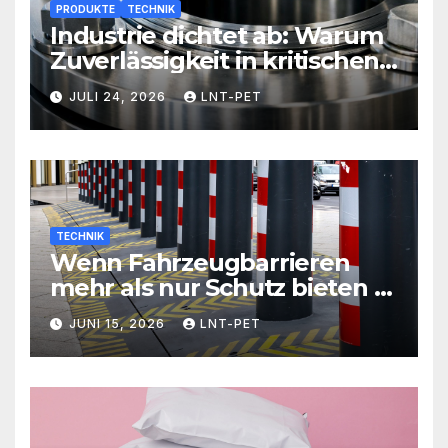
PRODUKTE
TECHNIK
Industrie dichtet ab: Warum
Zuverlässigkeit in kritischen
Prozessen alles entscheidet
JULI 24, 2026
LNT-PET
TECHNIK
Wenn Fahrzeugbarrieren
mehr als nur Schutz bieten –
Sicherheit neu definiert
JUNI 15, 2026
LNT-PET