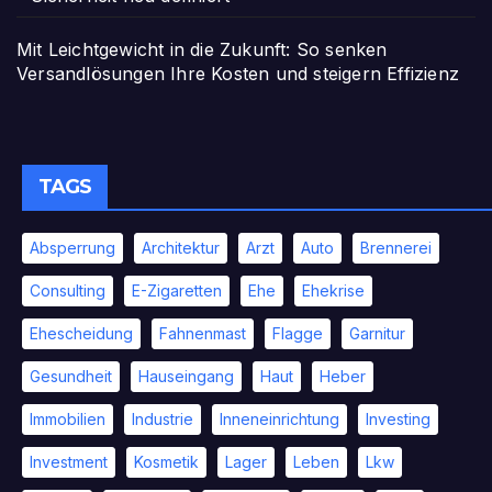
Mit Leichtgewicht in die Zukunft: So senken
Versandlösungen Ihre Kosten und steigern Effizienz
TAGS
Absperrung
Architektur
Arzt
Auto
Brennerei
Consulting
E-Zigaretten
Ehe
Ehekrise
Ehescheidung
Fahnenmast
Flagge
Garnitur
Gesundheit
Hauseingang
Haut
Heber
Immobilien
Industrie
Inneneinrichtung
Investing
Investment
Kosmetik
Lager
Leben
Lkw