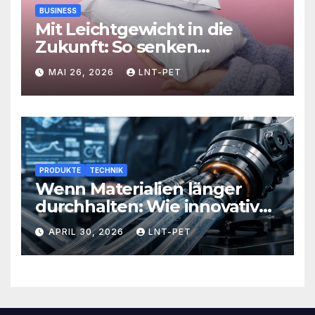
BUSINESS
Mit Leichtgewicht in die
Zukunft: So senken
Versandlösungen Ihre
MAI 26, 2026
LNT-PET
Kosten und steigern Effizienz
PRODUKTE
TECHNIK
Wenn Materialien länger
durchhalten: Wie innovative
Werkstoffe Ihre Abläufe
APRIL 30, 2026
LNT-PET
revolutionieren