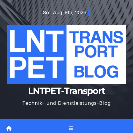
Zum
So.. Aug. 9th, 2026
Inhalt
springen
LNTPET-Transport
Technik- und Dienstleistungs-Blog