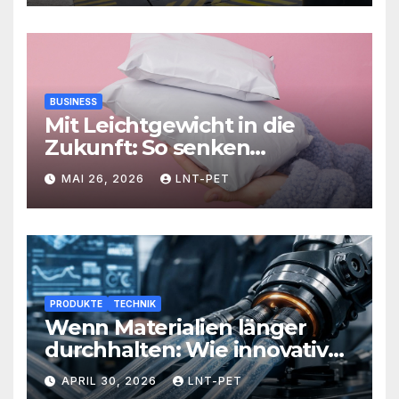
BUSINESS
Mit Leichtgewicht in die
Zukunft: So senken
Versandlösungen Ihre
MAI 26, 2026
LNT-PET
Kosten und steigern Effizienz
PRODUKTE
TECHNIK
Wenn Materialien länger
durchhalten: Wie innovative
Werkstoffe Ihre Abläufe
APRIL 30, 2026
LNT-PET
revolutionieren