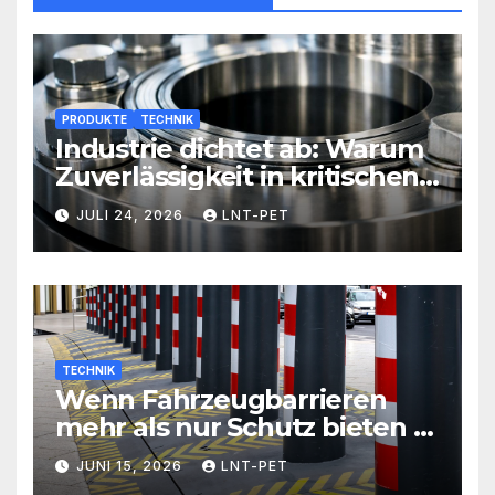
PRODUKTE
TECHNIK
Industrie dichtet ab: Warum
Zuverlässigkeit in kritischen
Prozessen alles entscheidet
JULI 24, 2026
LNT-PET
TECHNIK
Wenn Fahrzeugbarrieren
mehr als nur Schutz bieten –
Sicherheit neu definiert
JUNI 15, 2026
LNT-PET