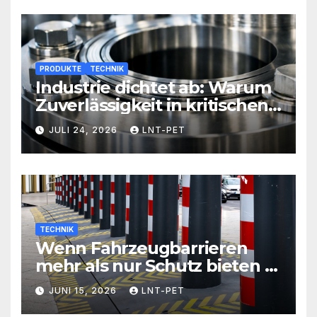
PRODUKTE
TECHNIK
Industrie dichtet ab: Warum
Zuverlässigkeit in kritischen
Prozessen alles entscheidet
JULI 24, 2026
LNT-PET
TECHNIK
Wenn Fahrzeugbarrieren
mehr als nur Schutz bieten –
Sicherheit neu definiert
JUNI 15, 2026
LNT-PET