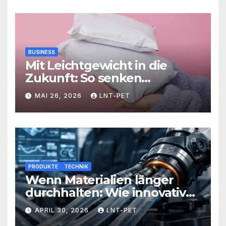
BUSINESS
Mit Leichtgewicht in die
Zukunft: So senken
Versandlösungen Ihre
MAI 26, 2026
LNT-PET
Kosten und steigern Effizienz
PRODUKTE
TECHNIK
Wenn Materialien länger
durchhalten: Wie innovative
Werkstoffe Ihre Abläufe
APRIL 30, 2026
LNT-PET
revolutionieren