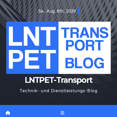
Zum
Sa.. Aug. 8th, 2026
Inhalt
springen
LNTPET-Transport
Technik- und Dienstleistungs-Blog