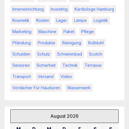
Inneneinrichtung
Investing
Kardiologe Hamburg
Kosmetik
Kosten
Lager
Lampe
Logistik
Marketing
Maschine
Paket
Pflege
Pfändung
Produkte
Reinigung
Rollstuhl
Schulden
Schutz
Schwimmbad
Scotch
Senioren
Sicherheit
Technik
Terrasse
Transport
Versand
Video
Vordächer Für Haustüren
Wasserwerk
August 2026
M
D
M
D
F
S
S