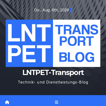
Zum
Do.. Aug. 6th, 2026
Inhalt
springen
LNTPET-Transport
Technik- und Dienstleistungs-Blog