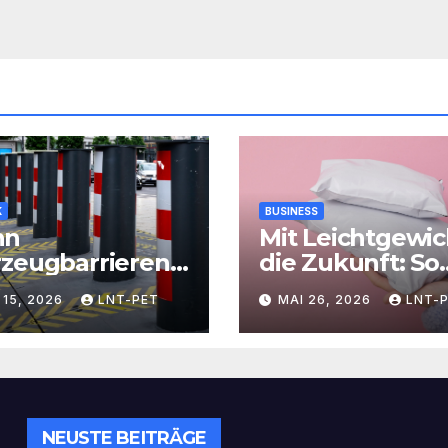
K
BUSINESS
nn
Mit Leichtgewic
rzeugbarrieren
die Zukunft: So
 als nur Schutz
senken
 15, 2026
LNT-PET
MAI 26, 2026
LNT-
en – Sicherheit
Versandlösung
definiert
Ihre Kosten und
steigern Effizie
NEUSTE BEITRÄGE