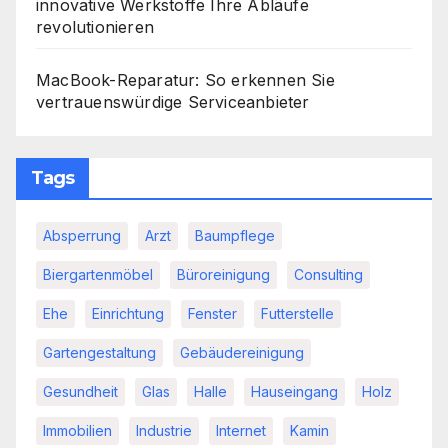
innovative Werkstoffe Ihre Abläufe
revolutionieren
MacBook-Reparatur: So erkennen Sie
vertrauenswürdige Serviceanbieter
Tags
Absperrung
Arzt
Baumpflege
Biergartenmöbel
Büroreinigung
Consulting
Ehe
Einrichtung
Fenster
Futterstelle
Gartengestaltung
Gebäudereinigung
Gesundheit
Glas
Halle
Hauseingang
Holz
Immobilien
Industrie
Internet
Kamin