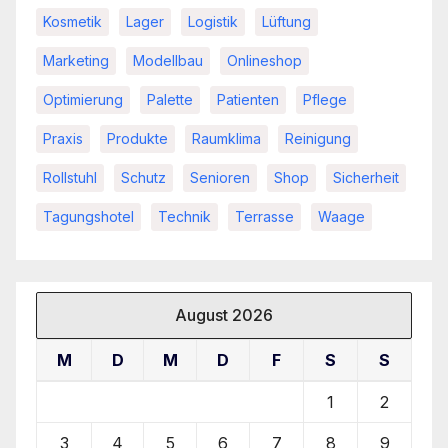
Kosmetik
Lager
Logistik
Lüftung
Marketing
Modellbau
Onlineshop
Optimierung
Palette
Patienten
Pflege
Praxis
Produkte
Raumklima
Reinigung
Rollstuhl
Schutz
Senioren
Shop
Sicherheit
Tagungshotel
Technik
Terrasse
Waage
August 2026
M
D
M
D
F
S
S
1
2
3
4
5
6
7
8
9