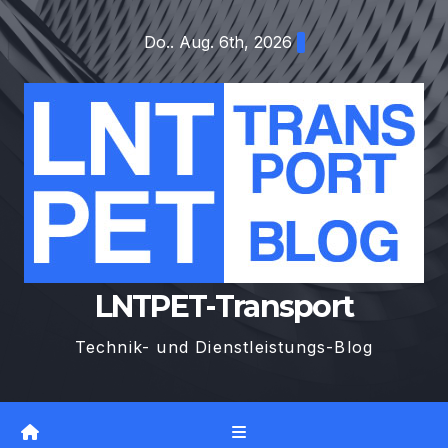
Zum
Do.. Aug. 6th, 2026
Inhalt
springen
LNTPET-Transport
Technik- und Dienstleistungs-Blog