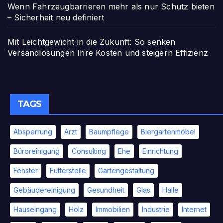
Wenn Fahrzeugbarrieren mehr als nur Schutz bieten
– Sicherheit neu definiert
Mit Leichtgewicht in die Zukunft: So senken
Versandlösungen Ihre Kosten und steigern Effizienz
TAGS
Absperrung
Arzt
Baumpflege
Biergartenmöbel
Büroreinigung
Consulting
Ehe
Einrichtung
Fenster
Futterstelle
Gartengestaltung
Gebäudereinigung
Gesundheit
Glas
Halle
Hauseingang
Holz
Immobilien
Industrie
Internet