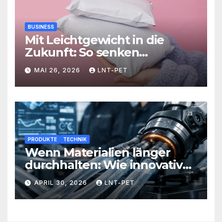
BUSINESS
Mit Leichtgewicht in die
Zukunft: So senken
Versandlösungen Ihre
MAI 26, 2026
LNT-PET
Kosten und steigern Effizienz
PRODUKTE
TECHNIK
Wenn Materialien länger
durchhalten: Wie innovative
Werkstoffe Ihre Abläufe
APRIL 30, 2026
LNT-PET
revolutionieren