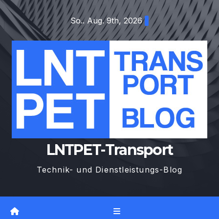
Zum
So.. Aug. 9th, 2026
Inhalt
springen
LNTPET-Transport
Technik- und Dienstleistungs-Blog