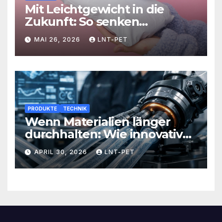
Mit Leichtgewicht in die
Zukunft: So senken
Versandlösungen Ihre
MAI 26, 2026
LNT-PET
Kosten und steigern Effizienz
PRODUKTE
TECHNIK
Wenn Materialien länger
durchhalten: Wie innovative
Werkstoffe Ihre Abläufe
APRIL 30, 2026
LNT-PET
revolutionieren