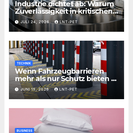
Industrie dichtet ab: Warum
Zuverlässigkeit in kritischen
Prozessen alles entscheidet
JULI 24, 2026
LNT-PET
TECHNIK
Wenn Fahrzeugbarrieren
mehr als nur Schutz bieten –
Sicherheit neu definiert
JUNI 15, 2026
LNT-PET
BUSINESS