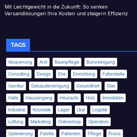
Mit Leichtgewicht in die Zukunft: So senken
Versandlösungen Ihre Kosten und steigern Effizienz
TAGS
Absperrung
Arzt
Baumpflege
Büroreinigung
Consulting
Design
Ehe
Einrichtung
Futterstelle
Garnitur
Gebäudereinigung
Gesundheit
Glas
Halle
Hauseingang
Heuraufe
Holz
Immobilien
Industrie
Kosmetik
Lager
Lkw
Logistik
Lüftung
Marketing
Onlineshop
Operation
Optimierung
Palette
Patienten
Pflege
Praxis