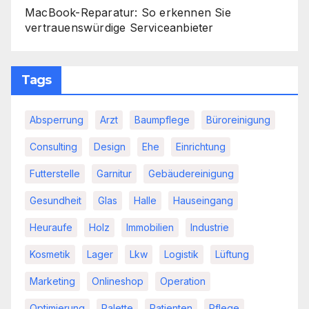
MacBook-Reparatur: So erkennen Sie
vertrauenswürdige Serviceanbieter
Tags
Absperrung
Arzt
Baumpflege
Büroreinigung
Consulting
Design
Ehe
Einrichtung
Futterstelle
Garnitur
Gebäudereinigung
Gesundheit
Glas
Halle
Hauseingang
Heuraufe
Holz
Immobilien
Industrie
Kosmetik
Lager
Lkw
Logistik
Lüftung
Marketing
Onlineshop
Operation
Optimierung
Palette
Patienten
Pflege