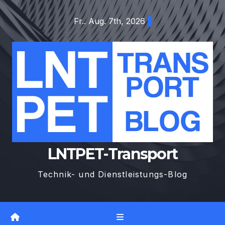
Zum
Fr.. Aug. 7th, 2026
Inhalt
springen
LNTPET-Transport
Technik- und Dienstleistungs-Blog