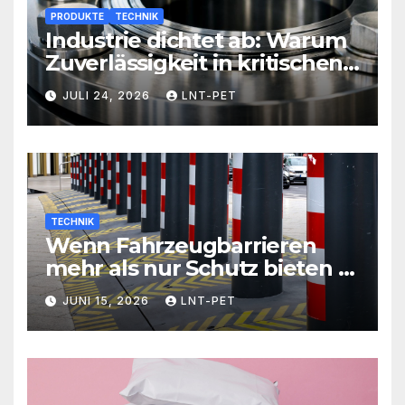
PRODUKTE
TECHNIK
Industrie dichtet ab: Warum
Zuverlässigkeit in kritischen
Prozessen alles entscheidet
JULI 24, 2026
LNT-PET
TECHNIK
Wenn Fahrzeugbarrieren
mehr als nur Schutz bieten –
Sicherheit neu definiert
JUNI 15, 2026
LNT-PET