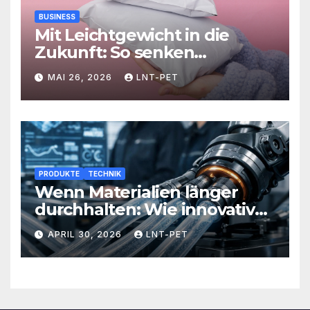
BUSINESS
Mit Leichtgewicht in die
Zukunft: So senken
Versandlösungen Ihre
MAI 26, 2026
LNT-PET
Kosten und steigern Effizienz
PRODUKTE
TECHNIK
Wenn Materialien länger
durchhalten: Wie innovative
Werkstoffe Ihre Abläufe
APRIL 30, 2026
LNT-PET
revolutionieren