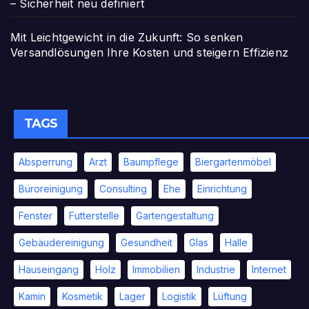
– Sicherheit neu definiert
Mit Leichtgewicht in die Zukunft: So senken
Versandlösungen Ihre Kosten und steigern Effizienz
TAGS
Absperrung
Arzt
Baumpflege
Biergartenmöbel
Büroreinigung
Consulting
Ehe
Einrichtung
Fenster
Futterstelle
Gartengestaltung
Gebäudereinigung
Gesundheit
Glas
Halle
Hauseingang
Holz
Immobilien
Industrie
Internet
Kamin
Kosmetik
Lager
Logistik
Lüftung