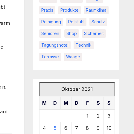
ibt
Praxis
Produkte
Raumklima
Reinigung
Rollstuhl
Schutz
 warm
Senioren
Shop
Sicherheit
Tagungshotel
Technik
so
Terrasse
Waage
rt.
Oktober 2021
M
D
M
D
F
S
S
wird
1
2
3
4
5
6
7
8
9
10