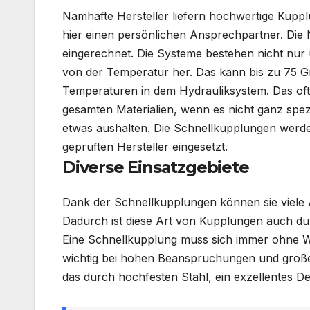
Namhafte Hersteller liefern hochwertige Kupplu
hier einen persönlichen Ansprechpartner. Die
eingerechnet. Die Systeme bestehen nicht nu
von der Temperatur her. Das kann bis zu 75 Gr
Temperaturen in dem
Hydrauliksystem
. Das of
gesamten Materialien, wenn es nicht ganz spezi
etwas
aushalten. Die
Schnellkupplungen
werden
geprüften Hersteller eingesetzt.
Diverse Einsatzgebiete
Dank der
Schnellkupplungen
können sie viele
Dadurch ist diese Art von Kupplungen auch d
Eine
Schnellkupplung
muss sich immer ohne We
wichtig bei hohen Beanspruchungen und großen K
das durch
hochfesten
Stahl, ein exzellentes D