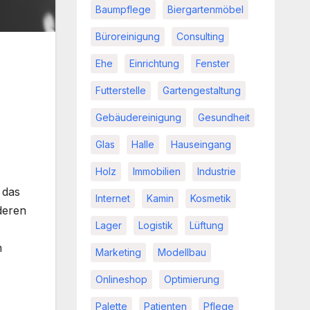
Baumpflege
Biergartenmöbel
Büroreinigung
Consulting
Ehe
Einrichtung
Fenster
Futterstelle
Gartengestaltung
Gebäudereinigung
Gesundheit
Glas
Halle
Hauseingang
Holz
Immobilien
Industrie
 das
Internet
Kamin
Kosmetik
deren
Lager
Logistik
Lüftung
n
Marketing
Modellbau
Onlineshop
Optimierung
Palette
Patienten
Pflege