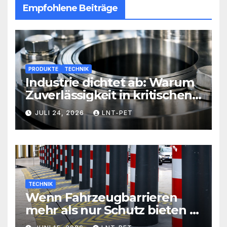
Empfohlene Beiträge
PRODUKTE
TECHNIK
Industrie dichtet ab: Warum
Zuverlässigkeit in kritischen
Prozessen alles entscheidet
JULI 24, 2026
LNT-PET
TECHNIK
Wenn Fahrzeugbarrieren
mehr als nur Schutz bieten –
Sicherheit neu definiert