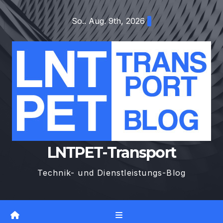
Zum
So.. Aug. 9th, 2026
Inhalt
springen
LNTPET-Transport
Technik- und Dienstleistungs-Blog