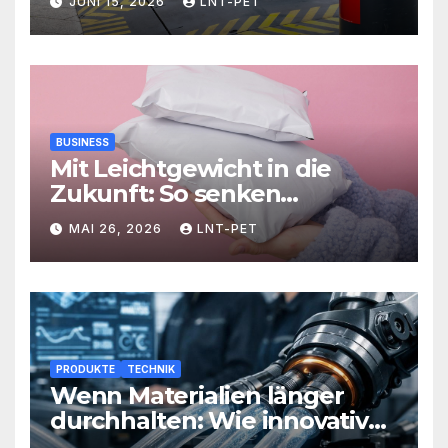
JUNI 15, 2026
LNT-PET
BUSINESS
Mit Leichtgewicht in die
Zukunft: So senken
Versandlösungen Ihre
MAI 26, 2026
LNT-PET
Kosten und steigern Effizienz
PRODUKTE
TECHNIK
Wenn Materialien länger
durchhalten: Wie innovative
Werkstoffe Ihre Abläufe