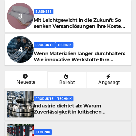
BUSINESS
Mit Leichtgewicht in die Zukunft: So
senken Versandlösungen Ihre Kosten
und steigern Effizienz
PRODUKTE
TECHNIK
Wenn Materialien länger durchhalten:
Wie innovative Werkstoffe Ihre
Abläufe revolutionieren
Neueste
Beliebt
Angesagt
PRODUKTE
TECHNIK
Industrie dichtet ab: Warum
Zuverlässigkeit in kritischen
Prozessen alles entscheidet
TECHNIK