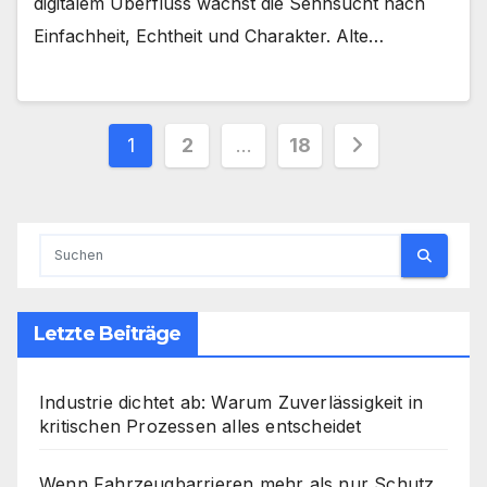
digitalem Überfluss wächst die Sehnsucht nach
Einfachheit, Echtheit und Charakter. Alte…
Seitennummerierung
1
2
…
18
der
Beiträge
Letzte Beiträge
Industrie dichtet ab: Warum Zuverlässigkeit in
kritischen Prozessen alles entscheidet
Wenn Fahrzeugbarrieren mehr als nur Schutz