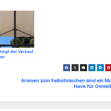
teigt der Verkauf
on
eilspannmarkisen
urch die Corona
rise?
Aromen zum Selbstmischen sind ein M
Have für Genie