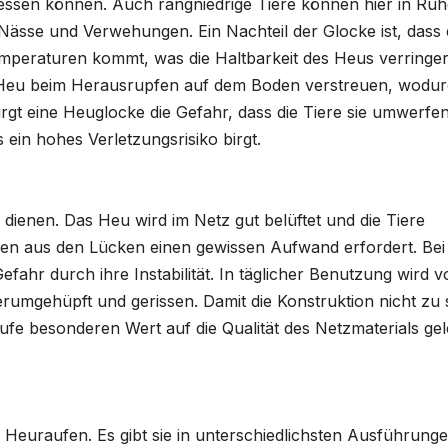
 fressen können. Auch
rangniedrige
Tiere können hier in Ruh
Nässe und Verwehungen. Ein Nachteil der Glocke ist, dass 
mperaturen kommt, was die Haltbarkeit des Heus verringer
 Heu beim
Herausrupfen
auf dem Boden verstreuen, wodu
rgt eine
Heuglocke
die Gefahr, dass die Tiere sie umwerfen
ein hohes Verletzungsrisiko birgt.
dienen. Das Heu wird im Netz gut belüftet und die Tiere
fen
aus den Lücken einen gewissen Aufwand erfordert. Bei
fahr durch ihre Instabilität. In täglicher Benutzung wird v
erumgehüpft
und gerissen. Damit die Konstruktion nicht zu 
ufe
besonderen Wert auf die Qualität des
Netzmaterials
gel
n
Heuraufen
. Es gibt sie in unterschiedlichsten Ausführunge