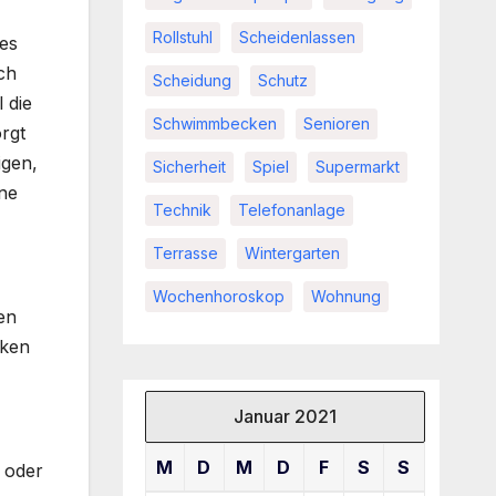
Rollstuhl
Scheidenlassen
es
ch
Scheidung
Schutz
 die
Schwimmbecken
Senioren
rgt
igen,
Sicherheit
Spiel
Supermarkt
ine
Technik
Telefonanlage
Terrasse
Wintergarten
Wochenhoroskop
Wohnung
en
cken
Januar 2021
M
D
M
D
F
S
S
 oder