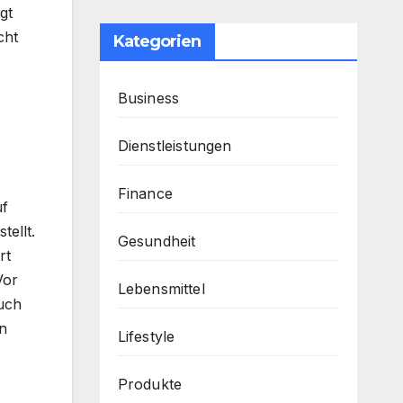
gt
cht
Kategorien
Business
Dienstleistungen
Finance
uf
tellt.
Gesundheit
rt
Vor
Lebensmittel
uch
en
Lifestyle
Produkte