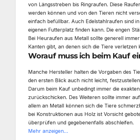
von
Längsstreben
bis
Ringraufen
. Diese Raufe
werden können und von den Tieren nicht versc
einfach befüllbar. Auch
Edelstahlraufen
sind in
eigenen
Futterplatz
finden kann. Die engen St
Bei
Heuraufen
aus Metall sollte generell imme
Kanten gibt, an denen sich die Tiere verletzen
Worauf muss ich beim Kauf e
Manche Hersteller halten die Vorgaben des
Ti
den ersten Blick auch nicht leicht, festzustell
Darum beim Kauf unbedingt immer die exakten
zurückschicken. Des Weiteren sollte immer au
allem an Metall können sich die Tiere schme
bei Konstruktionen aus Holz ist Vorsicht gebot
überprüfen und gegebenenfalls abschleifen.
Mehr anzeigen…