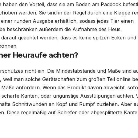
n haben den Vorteil, dass sie am Boden am
Paddock
befesti
hoben werden. Sie sind in der Regel durch eine Klappe re
 einer runden Ausgabe erhältlich, sodass jedes Tier einen
äbe beschränken außerdem die Aufnahme des Heus.
r darauf geachtet werden, dass es keine spitzen Ecken und
 können.
iner
Heuraufe
achten?
erschutzes
nicht ein. Die
Mindestabstände
und Maße sind a
en, weil man solche Gerätschaften zum großen Teil online bes
 Maße anfordern. Wenn das Produkt davon abweicht, sofo
f scharfe Kanten, oder ungünstige
Ausstülpungen
achten. 
rzhafte Schnittwunden an Kopf und Rumpf zuziehen. Aber a
en. Diese regelmäßig auf Schiefer oder abgesplitterte Kant