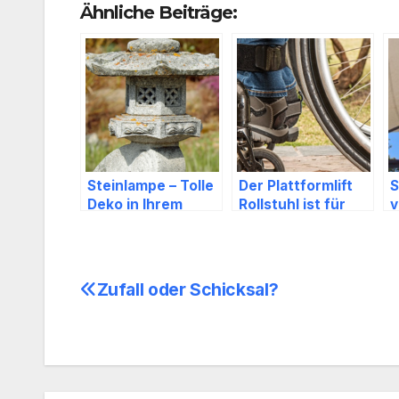
Ähnliche Beiträge:
Steinlampe – Tolle
Der Plattformlift
S
Deko in Ihrem
Rollstuhl ist für
v
Garten
Rollstuhlfahrer
S
eine optimale
d
Lösung
K
Zufall oder Schicksal?
Beitragsnavigation