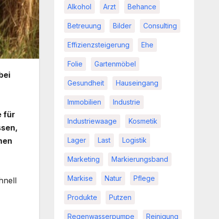
Alkohol
Arzt
Behance
Betreuung
Bilder
Consulting
Effizienzsteigerung
Ehe
Folie
Gartenmöbel
bei
Gesundheit
Hauseingang
Immobilien
Industrie
 für
Industriewaage
Kosmetik
sen,
nen
Lager
Last
Logistik
Marketing
Markierungsband
Markise
Natur
Pflege
hnell
Produkte
Putzen
Regenwasserpumpe
Reinigung