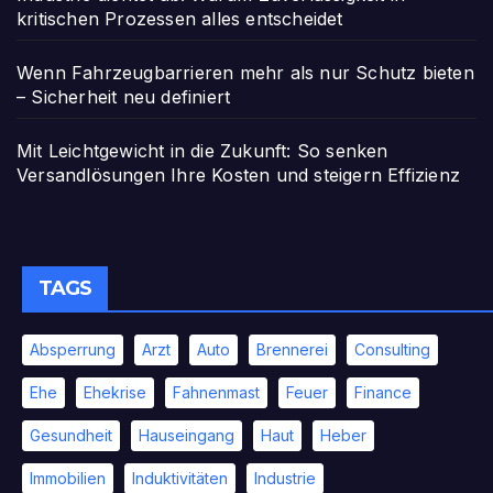
kritischen Prozessen alles entscheidet
Wenn Fahrzeugbarrieren mehr als nur Schutz bieten
– Sicherheit neu definiert
Mit Leichtgewicht in die Zukunft: So senken
Versandlösungen Ihre Kosten und steigern Effizienz
TAGS
Absperrung
Arzt
Auto
Brennerei
Consulting
Ehe
Ehekrise
Fahnenmast
Feuer
Finance
Gesundheit
Hauseingang
Haut
Heber
Immobilien
Induktivitäten
Industrie