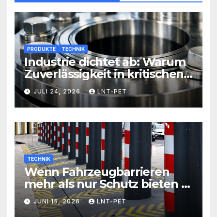
PRODUKTE
TECHNIK
Industrie dichtet ab: Warum
Zuverlässigkeit in kritischen
Prozessen alles entscheidet
JULI 24, 2026
LNT-PET
TECHNIK
Wenn Fahrzeugbarrieren
mehr als nur Schutz bieten –
Sicherheit neu definiert
JUNI 15, 2026
LNT-PET