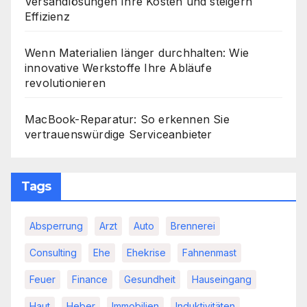
Versandlösungen Ihre Kosten und steigern
Effizienz
Wenn Materialien länger durchhalten: Wie
innovative Werkstoffe Ihre Abläufe
revolutionieren
MacBook-Reparatur: So erkennen Sie
vertrauenswürdige Serviceanbieter
Tags
Absperrung
Arzt
Auto
Brennerei
Consulting
Ehe
Ehekrise
Fahnenmast
Feuer
Finance
Gesundheit
Hauseingang
Haut
Heber
Immobilien
Induktivitäten