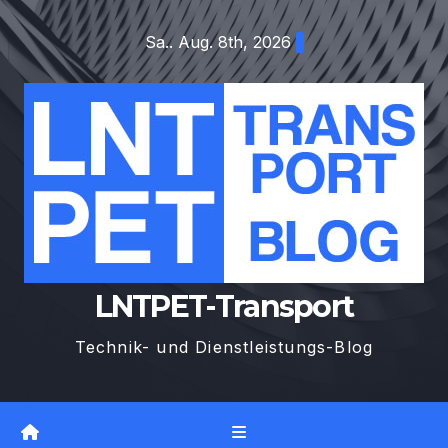
Zum
Sa.. Aug. 8th, 2026
Inhalt
springen
LNTPET-Transport
Technik- und Dienstleistungs-Blog