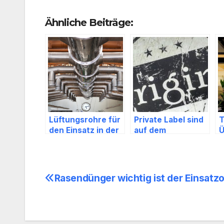
Ähnliche Beiträge:
Lüftungsrohre für
Private Label sind
T
den Einsatz in der
auf dem
Ü
Industrie
Vormarsch
s
Rasendünger wichtig ist der Einsatzo
Beitragsnavigation