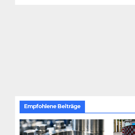
Prozessen alles
Ablä
entscheidet
revo
Empfohlene Beiträge