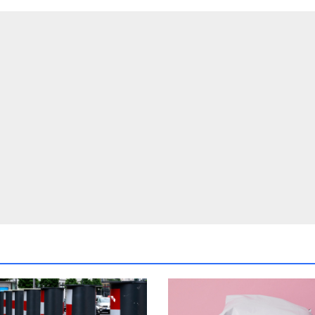
ufe
lutionieren