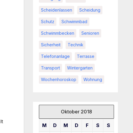
Scheidenlassen
Scheidung
Schutz
Schwimmbad
Schwimmbecken
Senioren
Sicherheit
Technik
Telefonanlage
Terrasse
Transport
Wintergarten
Wochenhoroskop
Wohnung
Oktober 2018
lt
M
D
M
D
F
S
S