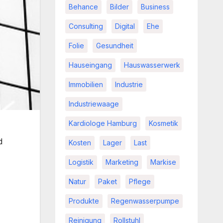
Behance
Bilder
Business
Consulting
Digital
Ehe
Folie
Gesundheit
Hauseingang
Hauswasserwerk
Immobilien
Industrie
Industriewaage
Kardiologe Hamburg
Kosmetik
d
Kosten
Lager
Last
Logistik
Marketing
Markise
Natur
Paket
Pflege
Produkte
Regenwasserpumpe
Reinigung
Rollstuhl