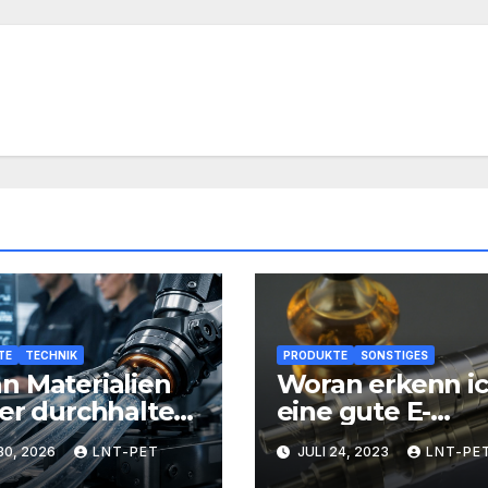
TE
TECHNIK
PRODUKTE
SONSTIGES
 Materialien
Woran erkenn i
er durchhalten:
eine gute E-
innovative
Zigarette?
30, 2026
LNT-PET
JULI 24, 2023
LNT-PE
stoffe Ihre