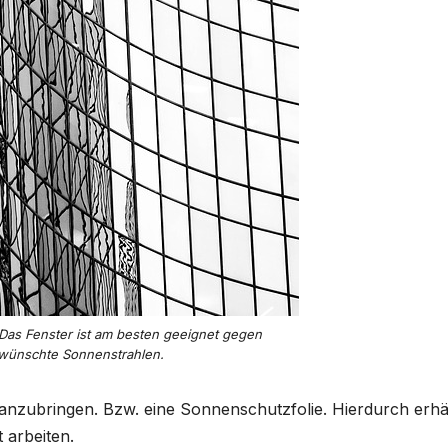
Das Fenster ist am besten geeignet gegen
wünschte Sonnenstrahlen.
 anzubringen. Bzw. eine Sonnenschutzfolie. Hierdurch erhä
 arbeiten.