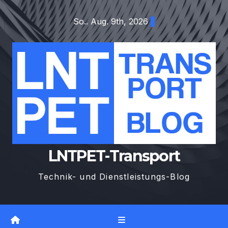
Zum
So.. Aug. 9th, 2026
Inhalt
springen
LNTPET-Transport
Technik- und Dienstleistungs-Blog