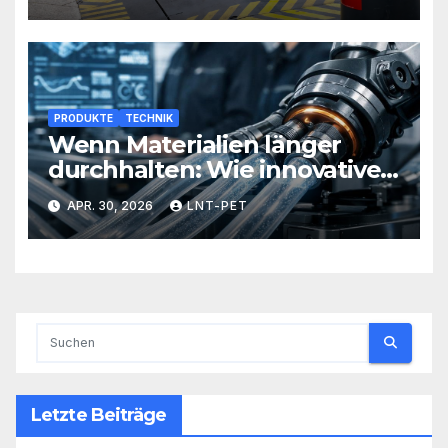
PRODUKTE
TECHNIK
Wenn Materialien länger
durchhalten: Wie innovative
Werkstoffe Ihre Abläufe
APR. 30, 2026
LNT-PET
revolutionieren
Letzte Beiträge