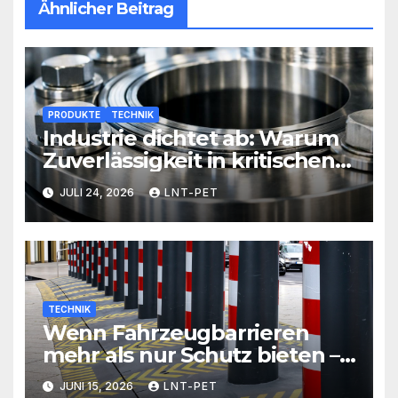
Ähnlicher Beitrag
PRODUKTE
TECHNIK
Industrie dichtet ab: Warum
Zuverlässigkeit in kritischen
Prozessen alles entscheidet
JULI 24, 2026
LNT-PET
TECHNIK
Wenn Fahrzeugbarrieren
mehr als nur Schutz bieten –
Sicherheit neu definiert
JUNI 15, 2026
LNT-PET