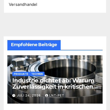
Versandhandel
Empfohlene Beiträge
PRODUKTE
TECHNIK
Industrie dichtet ab: Warum
Zuverlässigkeit in kritischen
Prozessen alles entscheidet
JULI 24, 2026
LNT-PET