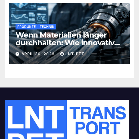
PRODUKTE
TECHNIK
Wenn Materialien länger
durchhalten: Wie innovative
Werkstoffe Ihre Abläufe
APRIL 30, 2026
LNT-PET
revolutionieren