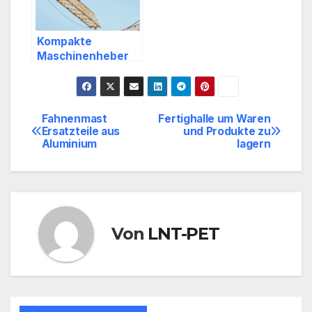
Kompakte
Maschinenheber
für Industrie und
Handwerk
Fahnenmast
Fertighalle um Waren
Beitragsnavigation
Ersatzteile aus
und Produkte zu
Aluminium
lagern
Von
LNT-PET