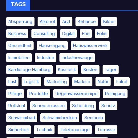
TAGS
Absperrung
Alkohol
Arzt
Behance
Bilder
Business
Consulting
Digital
Ehe
Folie
Gesundheit
Hauseingang
Hauswasserwerk
Immobilien
Industrie
Industriewaage
Kardiologe Hamburg
Kosmetik
Kosten
Lager
Last
Logistik
Marketing
Markise
Natur
Paket
Pflege
Produkte
Regenwasserpumpe
Reinigung
Rollstuhl
Scheidenlassen
Scheidung
Schutz
Schwimmbad
Schwimmbecken
Senioren
Sicherheit
Technik
Telefonanlage
Terrasse